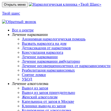
Открыть меню
Твой шанс
Все о центре
Лечение наркомании
Анонимная наркологическая помощь
Вызвать нарколога на дом
Детоксикация от наркотиков
Консультация нарколога
Лечение наркомании
Лечение наркомании амбулаторно
Лечение несовершеннолетних от наркозависимости
Реабилитация наркозависимых
Снятие ломки
УБОД
Лечение алкоголизма
Вывод из запоя
Вывод из запоя принудительно
Женский алкоголизм
Капельница от запоя в Москве
Клиники вывода из запоя
Кодирование от алкоголизма