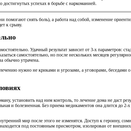
 о достигнутых успехах в борьбе с наркоманией.
и помогают снять боль), а работа над собой, изменение ориент
ет к срыву.
ельно
мостоятельно. Удачный результат зависит от 3-х параметров: ста
заться самостоятельно, но после нескольких месяцев регулярног
на обычно утрачена.
лечению нужно не криками и угрозами, а уговорами, беседами о 
ловиях
ану, установить над ним контроль, то лечение дома не даст рез
ная и болезненная. Без приема медикаментов она длится до 2-х 
тренний мир после этого не изменятся. Доступ к героину, сомн
й находится под постоянным присмотром, изолирован от внешних