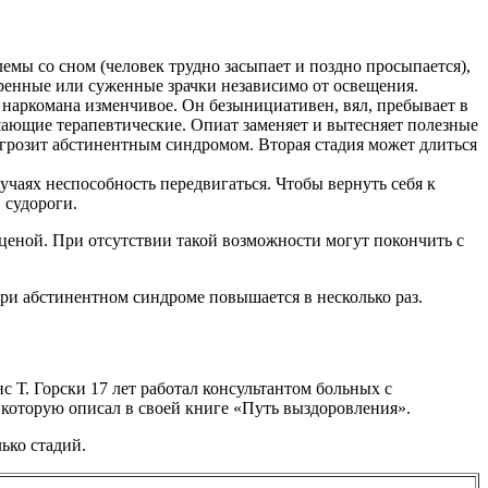
лемы со сном (человек трудно засыпает и поздно просыпается),
иренные или суженные зрачки независимо от освещения.
 наркомана изменчивое. Он безынициативен, вял, пребывает в
ышающие терапевтические. Опиат заменяет и вытесняет полезные
ы грозит абстинентным синдромом. Вторая стадия может длиться
учаях неспособность передвигаться. Чтобы вернуть себя к
 судороги.
ценой. При отсутствии такой возможности могут покончить с
при абстинентном синдроме повышается в несколько раз.
 Т. Горски 17 лет работал консультантом больных с
которую описал в своей книге «Путь выздоровления».
ько стадий.