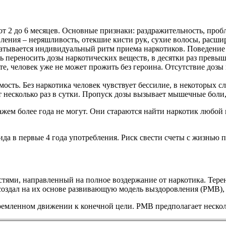
от 2 до 6 месяцев. Основные признаки: раздражительность, проб
вления – неряшливость, отекшие кисти рук, сухие волосы, расш
батывается индивидуальный ритм приема наркотиков. Поведение
ть переносить дозы наркотических веществ, в десятки раз прев
те, человек уже не может прожить без героина. Отсутствие доз
ость. Без наркотика человек чувствует бессилие, в некоторых сл
несколько раз в сутки. Пропуск дозы вызывает мышечные боли,
жем более года не могут. Они стараются найти наркотик любой 
да в первые 4 года употребления. Риск свести счеты с жизнью 
ями, направленный на полное воздержание от наркотика. Теренс
оздал на их основе развивающую модель выздоровления (РМВ), 
тремленном движении к конечной цели. РМВ предполагает нескол