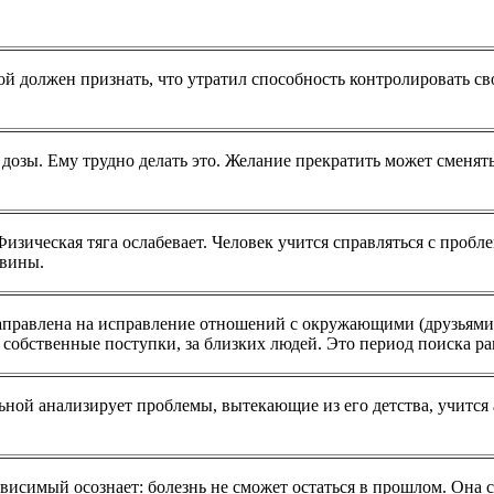
ой должен признать, что утратил способность контролировать св
 дозы. Ему трудно делать это. Желание прекратить может сменя
зическая тяга ослабевает. Человек учится справляться с пробл
 вины.
аправлена на исправление отношений с окружающими (друзьями,
 собственные поступки, за близких людей. Это период поиска р
ой анализирует проблемы, вытекающие из его детства, учится а
исимый осознает: болезнь не сможет остаться в прошлом. Она сн