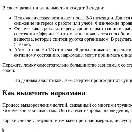
В своем развитии зависимость проходит 3 стадии:
Психологическая: возникает после 2-3 инъекции. Длится 
снижение интереса к работе или учебе. Физические проя
Физическая: в результате регулярной наркотизации выра
состоянии эйфории. На этом этапе появляется способнос
вещества, которые синтезируются организмом. В результа
5-10 лет.
Абсолютная. На 1/3 от прежней дозы снижается переносим
активному состоянию, наркоманы могут принимать опиат 
Пережить ломку самостоятельно большинство зависимых со ста
собой.
По данным аналитиков, 70% смертей происходит от суици
Как вылечить наркомана
Процесс выздоровления долгий, связанный со многими трудност
химической зависимостью. Он систематизировал наблюдения, с
Горски считает: результат возможен при планомерном, целеус