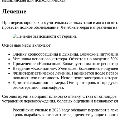
медицинская или психологическая.
Лечение
При передозировках и мучительных ломках зависимого госпит
провести полное обследование. Лечебные меры направлены на 
Основные меры включают:
Оценку кровообращения и дыхания. Возможна интубация 
Установка венозного катетера. Обязательно введение 50
Применение «Налоксона». Блокирует опиатные рецепторы
Введение «Клонидина». Уменьшает болезненные ощущен
Физиотерапевтическое лечение. Назначается после перво
повышенную потливость. Используют электропсихотерап
Дезинтоксикационные меры. Очищают кровь от продуктов
озонотерапию, плазмаферез.
Сегодня врачи выбирают плановую отмену. Отказ от опиоидов пр
устранения перевозбуждения, болевых ощущений назначают клон
Российские ученые к 2023 году обещают переворот в леч
кровь вырабатываются антитела, препятствующие проник