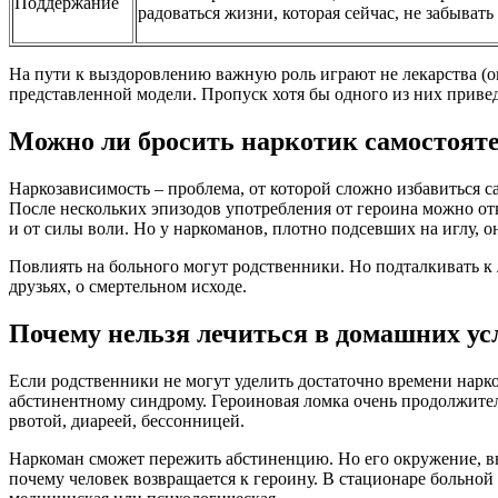
Поддержание
радоваться жизни, которая сейчас, не забывать
На пути к выздоровлению важную роль играют не лекарства (он
представленной модели. Пропуск хотя бы одного из них привед
Можно ли бросить наркотик самостоят
Наркозависимость – проблема, от которой сложно избавиться са
После нескольких эпизодов употребления от героина можно отка
и от силы воли. Но у наркоманов, плотно подсевших на иглу, о
Повлиять на больного могут родственники. Но подталкивать к 
друзьях, о смертельном исходе.
Почему нельзя лечиться в домашних ус
Если родственники не могут уделить достаточно времени нарком
абстинентному синдрому. Героиновая ломка очень продолжитель
рвотой, диареей, бессонницей.
Наркоман сможет пережить абстиненцию. Но его окружение, вну
почему человек возвращается к героину. В стационаре больно