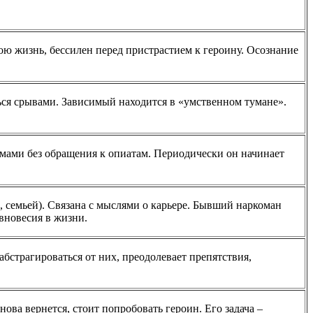
ою жизнь, бессилен перед пристрастием к героину. Осознание
ться срывами. Зависимый находится в «умственном тумане».
емами без обращения к опиатам. Периодически он начинает
 семьей). Связана с мыслями о карьере. Бывший наркоман
авновесия в жизни.
бстрагироваться от них, преодолевает препятствия,
ова вернется, стоит попробовать героин. Его задача –