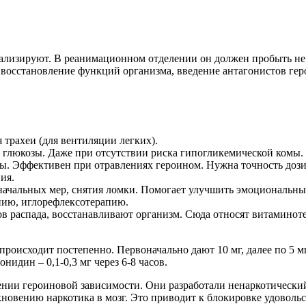
ализируют. В реанимационном отделении он должен пробыть не 
восстановление функций организма, введение антагонистов гер
трахеи (для вентиляции легких).
% глюкозы. Даже при отсутствии риска гипогликемической комы.
. Эффективен при отравлениях героином. Нужна точность дози
ия.
начальных мер, снятия ломки. Помогает улучшить эмоциональный
ию, иглорефлексотерапию.
 распада, восстанавливают организм. Сюда относят витаминот
оисходит постепенно. Первоначально дают 10 мг, далее по 5 мг,
идин – 0,1-0,3 мг через 6-8 часов.
ении героиновой зависимости. Они разработали ненаркотически
новению наркотика в мозг. Это приводит к блокировке удоволь