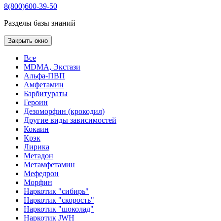
8(800)600-39-50
Разделы базы знаний
Закрыть окно
Все
MDMA, Экстази
Альфа-ПВП
Амфетамин
Барбитураты
Героин
Дезоморфин (крокодил)
Другие виды зависимостей
Кокаин
Крэк
Лирика
Метадон
Метамфетамин
Мефедрон
Морфин
Наркотик "сибирь"
Наркотик "скорость"
Наркотик "шоколад"
Наркотик JWH