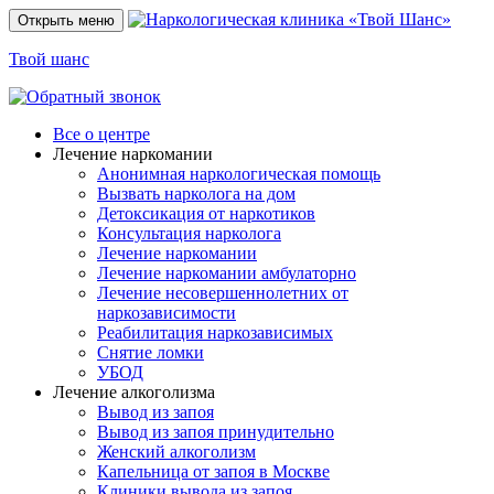
Открыть меню
Твой шанс
Все о центре
Лечение наркомании
Анонимная наркологическая помощь
Вызвать нарколога на дом
Детоксикация от наркотиков
Консультация нарколога
Лечение наркомании
Лечение наркомании амбулаторно
Лечение несовершеннолетних от
наркозависимости
Реабилитация наркозависимых
Снятие ломки
УБОД
Лечение алкоголизма
Вывод из запоя
Вывод из запоя принудительно
Женский алкоголизм
Капельница от запоя в Москве
Клиники вывода из запоя