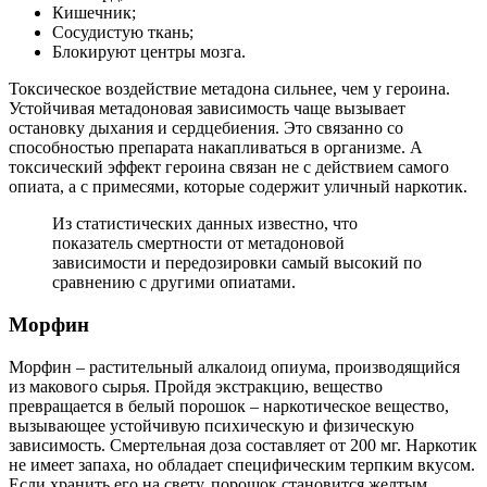
Кишечник;
Сосудистую ткань;
Блокируют центры мозга.
Токсическое воздействие метадона сильнее, чем у героина.
Устойчивая метадоновая зависимость чаще вызывает
остановку дыхания и сердцебиения. Это связанно со
способностью препарата накапливаться в организме. А
токсический эффект героина связан не с действием самого
опиата, а с примесями, которые содержит уличный наркотик.
Из статистических данных известно, что
показатель смертности от метадоновой
зависимости и передозировки самый высокий по
сравнению с другими опиатами.
Морфин
Морфин – растительный алкалоид опиума, производящийся
из макового сырья. Пройдя экстракцию, вещество
превращается в белый порошок – наркотическое вещество,
вызывающее устойчивую психическую и физическую
зависимость. Смертельная доза составляет от 200 мг. Наркотик
не имеет запаха, но обладает специфическим терпким вкусом.
Если хранить его на свету, порошок становится желтым.