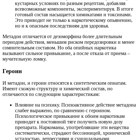
кустарных условиях по разным рецептам, добавляя
всевозможные компоненты, экспериментируя. В итоге
готовый состав насыщается химикатами и токсинами.
Это приводит не только к наркотическому опьянению,
но и к опасным последствиям для здоровья.
Метадон отличается от дезоморфина более длительным
периодом действия, меньшим риском передозировки и менее
сомнительным составом. Но оба опийных наркотика
вызывают сильное привыкание, а после отказа от приема –
мучительную ломку.
Героин
И метадон, и героин относятся к синтетическим опиатам.
Имеют схожую структуру и химический состав, но
отличаются по следующим характеристикам:
Влияние на психику. Психоактивное действие метадона
слабее выражено, по сравнению с героином.
Психологическое привыкание к обоим наркотикам
приводит к постоянной тяге получить новую дозу
препарата. Наркоманы, употреблявшие эти вещества
систематически, страдают бессонницей, хронической
усталостью, депрессиями и суицидальными