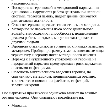
наклонностями.
Последствия героиновой и метадоновой наркомании
одинаковы – нарушается работа центральной нервной
системы, теряется память, падает зрение, снижается
двигательная активность.
Отказ от героина пережить сложнее, чем от метадона.
Метадоновые наркоманы из-за более длительного
воздействия сохраняют способность к поддержанию
режима работы и отдыха, могут контактировать с
другими людьми.
Героиновую зависимость во многих клиниках замещают
метадоном. Пройдя программу замены, зависимые лица
теряют тягу к героину после метадонового лечения.
Переход с внутривенного употребления героина на
пероральный наркотик предупреждает риск заражения
опасными инфекциями.
Опасность внутривенного введения героина, по
сравнению с метадоном, принимающимся орально,
заключается в появлении флебитов, инфекций,
заражения крови.
Оба наркотика практически одинаково влияют на важные
органы человека. Они оказывают воздействие на:
Миокард;