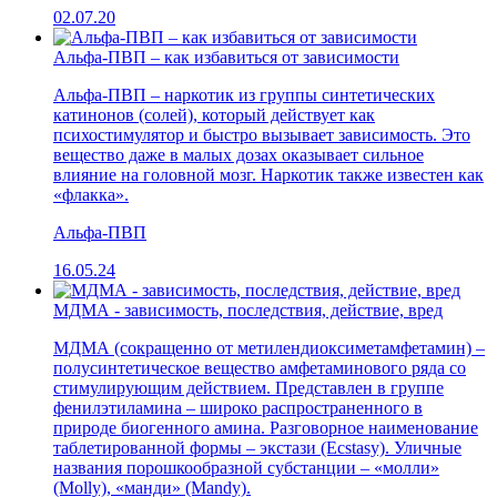
02.07.20
Альфа-ПВП – как избавиться от зависимости
Альфа-ПВП – наркотик из группы синтетических
катинонов (солей), который действует как
психостимулятор и быстро вызывает зависимость. Это
вещество даже в малых дозах оказывает сильное
влияние на головной мозг. Наркотик также известен как
«флакка».
Альфа-ПВП
16.05.24
МДМА - зависимость, последствия, действие, вред
МДМА (сокращенно от метилендиоксиметамфетамин) –
полусинтетическое вещество амфетаминового ряда со
стимулирующим действием. Представлен в группе
фенилэтиламина – широко распространенного в
природе биогенного амина. Разговорное наименование
таблетированной формы – экстази (Ecstasy). Уличные
названия порошкообразной субстанции – «молли»
(Molly), «манди» (Mandy).