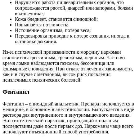
Нарушается работа пищеварительных органов, что
сопровождается рвотой, диареей или запорами, болями
в кишечнике;
Кожа бледнеет, становится синюшной;
Повышается потливость;
Истощение организма, потеря веса;
Передозировка приводит к потере сознания, иногда к
остановке дыхания.
Из-за психической привязанности к морфину наркоман
становится агрессивным, тревожным, нервным. Часто во
время ломки наблюдаются психозы, бессонница или
кошмарные сновидения. При отказе от лечения зависимости,
как и в случае с метадоном, высок риск появления
неизлечимых психических болезней.
Фентанил
Фентанил – опиоидный анальгетик. Препарат используется в
медицине, в основном в анестезиологии. Выпускается в виде
раствора для внутривенного и внутримышечного введения.
Это синтетический наркотик, приводящий к опасным
последствиям даже после первых доз. Наркоманы чаще всего
используют инъекционный способ употребления.