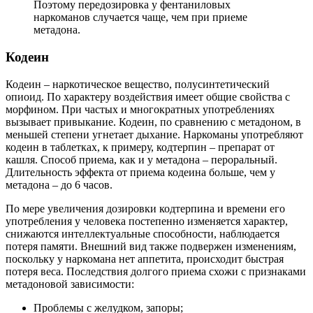
Поэтому передозировка у фентаниловых
наркоманов случается чаще, чем при приеме
метадона.
Кодеин
Кодеин – наркотическое вещество, полусинтетический
опиоид. По характеру воздействия имеет общие свойства с
морфином. При частых и многократных употреблениях
вызывает привыкание. Кодеин, по сравнению с метадоном, в
меньшей степени угнетает дыхание. Наркоманы употребляют
кодеин в таблетках, к примеру, кодтерпин – препарат от
кашля. Способ приема, как и у метадона – пероральный.
Длительность эффекта от приема кодеина больше, чем у
метадона – до 6 часов.
По мере увеличения дозировки кодтерпина и времени его
употребления у человека постепенно изменяется характер,
снижаются интеллектуальные способности, наблюдается
потеря памяти. Внешний вид также подвержен изменениям,
поскольку у наркомана нет аппетита, происходит быстрая
потеря веса. Последствия долгого приема схожи с признаками
метадоновой зависимости:
Проблемы с желудком, запоры;