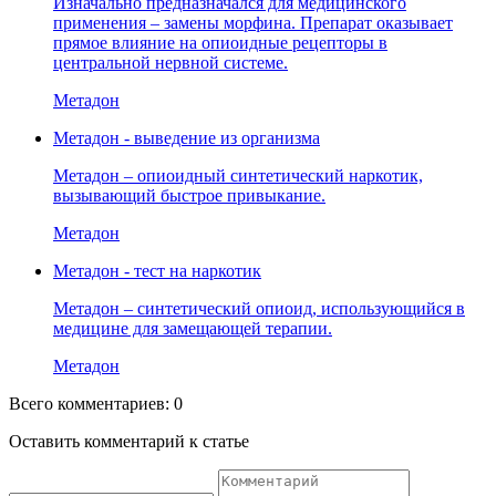
Изначально предназначался для медицинского
применения – замены морфина. Препарат оказывает
прямое влияние на опиоидные рецепторы в
центральной нервной системе.
Метадон
Метадон - выведение из организма
Метадон – опиоидный синтетический наркотик,
вызывающий быстрое привыкание.
Метадон
Метадон - тест на наркотик
Метадон – синтетический опиоид, использующийся в
медицине для замещающей терапии.
Метадон
Всего комментариев:
0
Оставить комментарий к статье