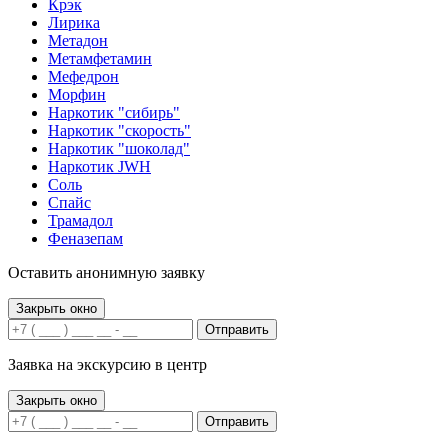
Крэк
Лирика
Метадон
Метамфетамин
Мефедрон
Морфин
Наркотик "сибирь"
Наркотик "скорость"
Наркотик "шоколад"
Наркотик JWH
Соль
Спайс
Трамадол
Феназепам
Оставить анонимную заявку
Закрыть окно
Отправить
Заявка на экскурсию в центр
Закрыть окно
Отправить