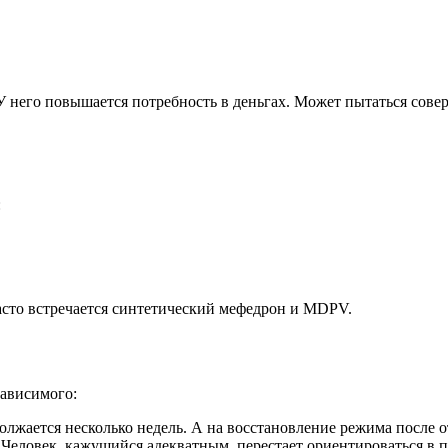
У него повышается потребность в деньгах. Может пытаться совер
:
асто встречается синтетический мефедрон и MDPV.
зависимого:
жается несколько недель. А на восстановление режима после отк
Человек, кажущийся адекватным, перестает ориентироваться в п