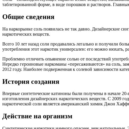
таблетированной форме, в виде порошков и растворов. Главн
Общие сведения
На наркорынке соль появилась не так давно. Дизайнерские синт
наркотических веществ.
Всего 10 лет назад соли продавались легально и получили бол
употребления этот наркотик универсален: его можно нюхать, ра
Проблемно отличить опьянение солью от последствий употребл
Нередко героиновые наркоманы «пересаживаются» на соль, зам
2012 году. Наиболее подверженная к солевой зависимости кате
История создания
Впервые синтетические катиноны были получены в начале 20-го
изготовления дизайнерских наркотических веществ. С 2009 год
наркотической соли является американский химик Джон Хафф
Действие на организм
Синтетические наркотики намного опаснее, чем натуральные. Э