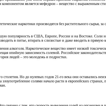
ым компонентом является мефедрон – вещество с выраженным с
етические наркотики производятся без растительного сырья, за 
ьшую популярность в США, Европе, России и на Востоке. Соли н
зводить в питье, втирать в слизистые и даже вводить в прямую 
ения алкоголя. Наркотическое вещество имеет низкий токсичес
ещая опийную зависимость солевой. Российское законодательств
гория людей – это молодежь и подростки.
 столетия. Но до нулевых годов 21-го века они оставались неи
а злоупотребление солями начало расти в европейских странах,
ман.
то связано с тем, что скорость выведения солей из организма в