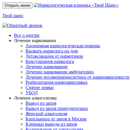
Открыть меню
Твой шанс
Все о центре
Лечение наркомании
Анонимная наркологическая помощь
Вызвать нарколога на дом
Детоксикация от наркотиков
Консультация нарколога
Лечение наркомании
Лечение наркомании амбулаторно
Лечение несовершеннолетних от наркозависимости
Реабилитация наркозависимых
Снятие ломки
УБОД
Лечение алкоголизма
Вывод из запоя
Вывод из запоя принудительно
Женский алкоголизм
Капельница от запоя в Москве
Клиники вывода из запоя
Кодирование от алкоголизма