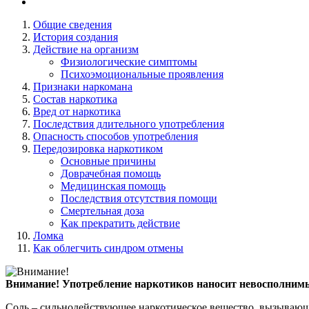
Общие сведения
История создания
Действие на организм
Физиологические симптомы
Психоэмоциональные проявления
Признаки наркомана
Состав наркотика
Вред от наркотика
Последствия длительного употребления
Опасность способов употребления
Передозировка наркотиком
Основные причины
Доврачебная помощь
Медицинская помощь
Последствия отсутствия помощи
Смертельная доза
Как прекратить действие
Ломка
Как облегчить синдром отмены
Внимание!
Употребление наркотиков наносит невосполнимы
Соль – сильнодействующее наркотическое вещество, вызывающ