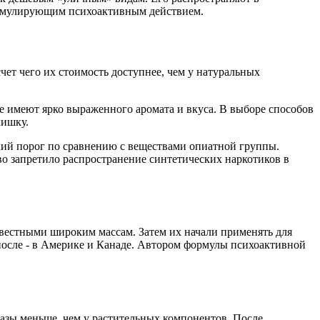
тимулирующим психоактивным действием.
счет чего их стоимость доступнее, чем у натуральных
е имеют ярко выраженного аромата и вкуса. В выборе способов
кишку.
кий порог по сравнению с веществами опиатной группы.
о запретило распространение синтетических наркотиков в
звестными широким массам. Затем их начали применять для
 после - в Америке и Канаде. Автором формулы психоактивной
 разы меньше, чем у растительных компонентов. После