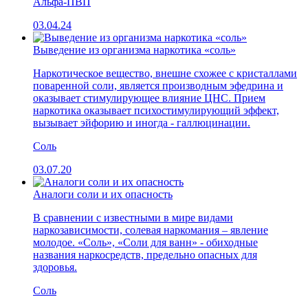
Альфа-ПВП
03.04.24
Выведение из организма наркотика «соль»
Наркотическое вещество, внешне схожее с кристаллами
поваренной соли, является производным эфедрина и
оказывает стимулирующее влияние ЦНС. Прием
наркотика оказывает психостимулирующий эффект,
вызывает эйфорию и иногда - галлюцинации.
Соль
03.07.20
Аналоги соли и их опасность
В сравнении с известными в мире видами
наркозависимости, солевая наркомания – явление
молодое. «Соль», «Соли для ванн» - обиходные
названия наркосредств, предельно опасных для
здоровья.
Соль