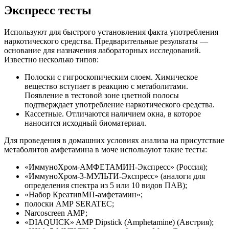
Экспресс тесты
Используют для быстрого установления факта употребления
наркотического средства. Предварительные результаты —
основание для назначения лабораторных исследований.
Известно несколько типов:
Полоски с гигроскопическим слоем. Химическое
вещество вступает в реакцию с метаболитами.
Появление в тестовой зоне цветной полосы
подтверждает употребление наркотического средства.
Кассетные. Отличаются наличием окна, в которое
наносится исходный биоматериал.
Для проведения в домашних условиях анализа на присутствие
метаболитов амфетамина в моче используют такие тесты:
«ИммуноХром-АМФЕТАМИН-Экспресс» (Россия);
«ИммуноХром-3-МУЛЬТИ-Экспресс» (аналоги для
определения спектра из 5 или 10 видов ПАВ);
«Набор КреативМП-амфетамин»;
полоски АМР SERATEC;
Narcoscreen АМР;
«DIAQUICK» AMP Dipstick (Amphetamine) (Австрия);