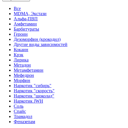
Все
MDMA, Экстази
Альфа-ПВП
Амфетамин
Барбитураты
Героин
Дезоморфин (крокодил)
Другие виды зависимостей
Кокаин
Крэк
Лирика
Метадон
Метамфетамин
Мефедрон
Морфин
Наркотик "сибирь"
Наркотик "скорость"
Наркотик "шоколад"
Наркотик JWH
Соль
Спайс
Трамадол
Феназепам