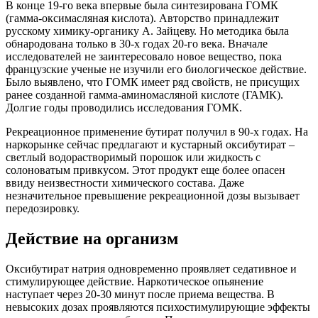
В конце 19-го века впервые была синтезирована ГОМК
(гамма-оксимасляная кислота). Авторство принадлежит
русскому химику-органику А. Зайцеву. Но методика была
обнародована только в 30-х годах 20-го века. Вначале
исследователей не заинтересовало новое вещество, пока
французские ученые не изучили его биологическое действие.
Было выявлено, что ГОМК имеет ряд свойств, не присущих
ранее созданной гамма-аминомасляной кислоте (ГАМК).
Долгие годы проводились исследования ГОМК.
Рекреационное применение бутират получил в 90-х годах. На
наркорынке сейчас предлагают и кустарный оксибутират –
светлый водорастворимый порошок или жидкость с
солоноватым привкусом. Этот продукт еще более опасен
ввиду неизвестности химического состава. Даже
незначительное превышение рекреационной дозы вызывает
передозировку.
Действие на организм
Оксибутират натрия одновременно проявляет седативное и
стимулирующее действие. Наркотическое опьянение
наступает через 20-30 минут после приема вещества. В
невысоких дозах проявляются психостимулирующие эффекты