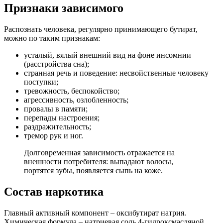
Признаки зависимого
Распознать человека, регулярно принимающего бутират,
можно по таким признакам:
усталый, вялый внешний вид на фоне инсомнии
(расстройства сна);
странная речь и поведение: несвойственные человеку
поступки;
тревожность, беспокойство;
агрессивность, озлобленность;
провалы в памяти;
перепады настроения;
раздражительность;
тремор рук и ног.
Долговременная зависимость отражается на
внешности потребителя: выпадают волосы,
портятся зубы, появляется сыпь на коже.
Состав наркотика
Главный активный компонент – оксибутират натрия.
Химическая формула – натриевая соль 4-гидроксмасляной