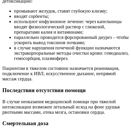
детоксикацию:
промывают желудок, ставят глубокую клизму;
вводят сорбенты;
используют инфузионное лечение: через капельницы
вводят физиологический раствор с глюкозой,
препаратами калия и витаминами;
параллельно проводится форсированный диурез – чтобы
ускорить вывод токсинов почками;
в случае нарушения почечной функции назначаются
экстракорпоральные методы очистки крови: гемодиализ,
гемосорбция, плазмоферез.
Пациентам в тяжелом состоянии назначается реанимация,
подключение к ИВЛ, искусственное дыхание, непрямой
массаж сердца.
Последствия отсутствия помощи
В случае неоказания медицинской помощи при тяжелой
интоксикации возможен летальный исход на фоне удушья
рвотными массами, отека мозга, остановки сердца.
Смертельная доза