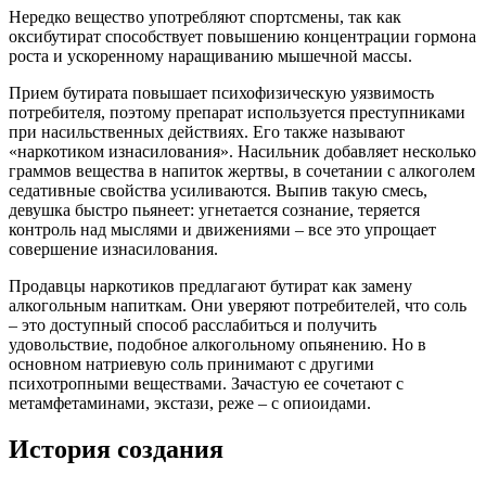
Нередко вещество употребляют спортсмены, так как
оксибутират способствует повышению концентрации гормона
роста и ускоренному наращиванию мышечной массы.
Прием бутирата повышает психофизическую уязвимость
потребителя, поэтому препарат используется преступниками
при насильственных действиях. Его также называют
«наркотиком изнасилования». Насильник добавляет несколько
граммов вещества в напиток жертвы, в сочетании с алкоголем
седативные свойства усиливаются. Выпив такую смесь,
девушка быстро пьянеет: угнетается сознание, теряется
контроль над мыслями и движениями – все это упрощает
совершение изнасилования.
Продавцы наркотиков предлагают бутират как замену
алкогольным напиткам. Они уверяют потребителей, что соль
– это доступный способ расслабиться и получить
удовольствие, подобное алкогольному опьянению. Но в
основном натриевую соль принимают с другими
психотропными веществами. Зачастую ее сочетают с
метамфетаминами, экстази, реже – с опиоидами.
История создания