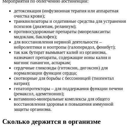
Мероприятия по облегчению абстиненции:
детоксикация (инфузионная терапия или аппаратная
очистка крови);
транквилизаторы и седативные средства для устранения
психозов (диазепам, реланиум);
противосудорожные препараты (миорелаксанты:
мидоклам, баклофен);
для восстановления нервной деятельности –
нейролептики и ноотропы (галоперидол, фенибут);
так как бутират вымывает калий из организма,
назначают препараты, содержащие ионы калия и
магния: панангин, аспаркам;
сердечные гликозиды (гитоксин, дигоксин) для
нормализации функции сердца;
снотворные для борьбы с бессонницей (тиопентал
натрия);
гепатопротекторы – для поддержания функции печени
(ремаксол, адеметионин);
витаминно-минеральные комплексы для общего
восстановления здоровья и повышения иммунной
защиты организма.
Сколько держится в организме