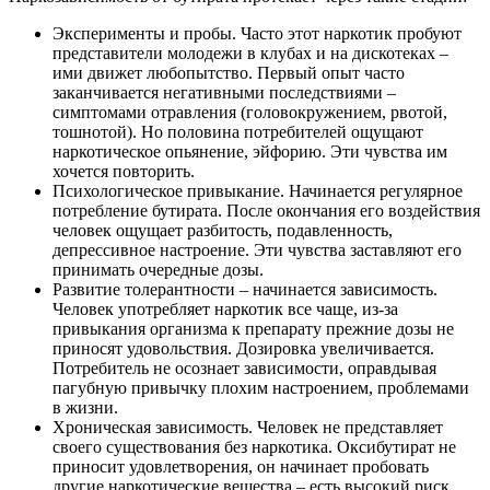
Эксперименты и пробы. Часто этот наркотик пробуют
представители молодежи в клубах и на дискотеках –
ими движет любопытство. Первый опыт часто
заканчивается негативными последствиями –
симптомами отравления (головокружением, рвотой,
тошнотой). Но половина потребителей ощущают
наркотическое опьянение, эйфорию. Эти чувства им
хочется повторить.
Психологическое привыкание. Начинается регулярное
потребление бутирата. После окончания его воздействия
человек ощущает разбитость, подавленность,
депрессивное настроение. Эти чувства заставляют его
принимать очередные дозы.
Развитие толерантности – начинается зависимость.
Человек употребляет наркотик все чаще, из-за
привыкания организма к препарату прежние дозы не
приносят удовольствия. Дозировка увеличивается.
Потребитель не осознает зависимости, оправдывая
пагубную привычку плохим настроением, проблемами
в жизни.
Хроническая зависимость. Человек не представляет
своего существования без наркотика. Оксибутират не
приносит удовлетворения, он начинает пробовать
другие наркотические вещества – есть высокий риск