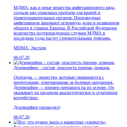
МДМА, как и иные вещества амфетаминового ряда,
создали ряд серьезных проблем для врачей и
правоохранительных органов. Производные
амфетаминов занимают огромную долю в незаконном
обороте в странах Европы. В Российской Федерации
количество подтвержденных случаев МДМА в
последние годы растет стремительными темпами.
MDMA, Экстази
06.07.20
Дезоморфин – состав, опасность приема, помощь
Опиоиды — вещества, которые связываются с
рецепторами, отвечающими за болевые ощущения.
Дезоморфин — пример препарата на их основе. Он
оказывает на организм анальгетическое и седативное
воздействие.
Дезоморфин (крокодил)
06.07.20