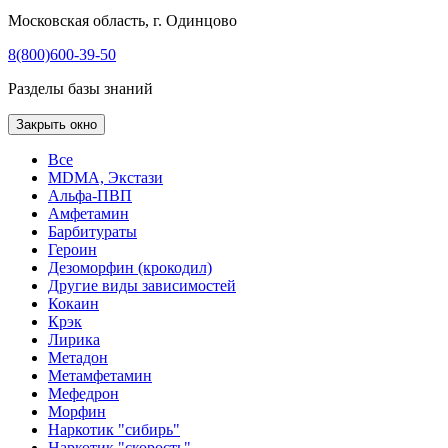
Московская область, г. Одинцово
8(800)600-39-50
Разделы базы знаний
Закрыть окно
Все
MDMA, Экстази
Альфа-ПВП
Амфетамин
Барбитураты
Героин
Дезоморфин (крокодил)
Другие виды зависимостей
Кокаин
Крэк
Лирика
Метадон
Метамфетамин
Мефедрон
Морфин
Наркотик "сибирь"
Наркотик "скорость"