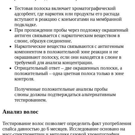
Тестовая полоска включает хроматографический
адсорбент, где наркотик или продукты его распада
вступают в реакцию с конъюгатами на мембранной
подкладке.
При прохождении пробы через подложку окрашенный
антиген связывается с наркотическим веществом в
слюне, образуя соединение.
Наркотические вещества связываются с антигенным
компонентом в положительной зоне реакции и не
окрашивают полоску, если они находятся в слюне в
требуемой для анализа концентрации.
Отрицательный ответ – две окрашенных полоски, а
положительный – одна цветная полоса только в зоне
контроля.
Полученные положительные анализы пробы
слюны должны подтверждаться альтернативным
тестированием.
Анализ волос
Тестирование волос позволяет определить факт употребления
спайса давностью до 6 месяцев. Исследование основано на
масс-спектрометрии и методике газовой хроматографии.