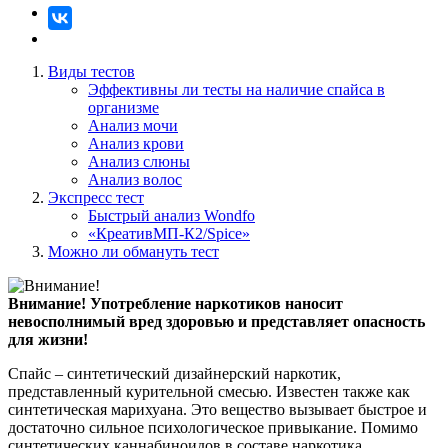
Виды тестов
Эффективны ли тесты на наличие спайса в
организме
Анализ мочи
Анализ крови
Анализ слюны
Анализ волос
Экспресс тест
Быстрый анализ Wondfo
«КреативМП-К2/Spice»
Можно ли обмануть тест
Внимание!
Употребление наркотиков наносит
невосполнимый вред здоровью и представляет опасность
для жизни!
Спайс – синтетический дизайнерский наркотик,
представленный курительной смесью. Известен также как
синтетическая марихуана. Это вещество вызывает быстрое и
достаточно сильное психологическое привыкание. Помимо
синтетических каннабиноидов в составе наркотика