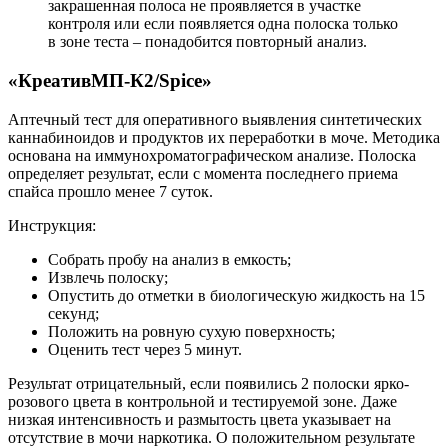
закрашенная полоса не проявляется в участке
контроля или если появляется одна полоска только
в зоне теста – понадобится повторный анализ.
«КреативМП-К2/Spice»
Аптечный тест для оперативного выявления синтетических
каннабиноидов и продуктов их переработки в моче. Методика
основана на иммунохроматографическом анализе. Полоска
определяет результат, если с момента последнего приема
спайса прошло менее 7 суток.
Инструкция:
Собрать пробу на анализ в емкость;
Извлечь полоску;
Опустить до отметки в биологическую жидкость на 15
секунд;
Положить на ровную сухую поверхность;
Оценить тест через 5 минут.
Результат отрицательный, если появились 2 полоски ярко-
розового цвета в контрольной и тестируемой зоне. Даже
низкая интенсивность и размытость цвета указывает на
отсутствие в мочи наркотика. О положительном результате